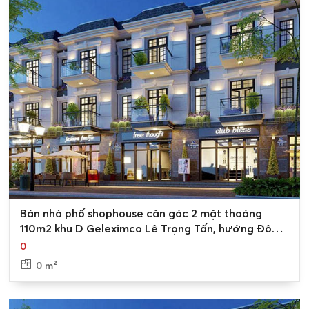
0
Bán nhà phố shophouse căn góc 2 mặt thoáng
110m2 khu D Geleximco Lê Trọng Tấn, hướng Đông
Bắc
0
0 m²