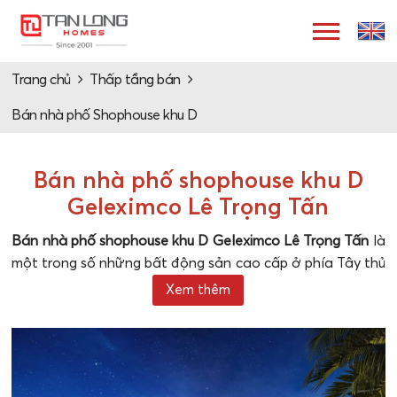
Trang chủ
Thấp tầng bán
Bán nhà phố Shophouse khu D
Bán nhà phố shophouse khu D
Geleximco Lê Trọng Tấn
Bán nhà phố shophouse khu D
Geleximco Lê Trọng Tấn
là
một trong số những bất động sản cao cấp ở phía Tây thủ
đô khi sở hữu vị trí đắc lợi, kiến trúc sang trọng cùng công
Xem thêm
năng đa dạng. Loại hình được đưa vào "tầm ngắm" của
nhiều nhà đầu tư thông thái khi sở hữu tiềm năng sinh lời
cực lớn, cùng tính thanh khoản cao.
Thông tin mua bán nhà phố