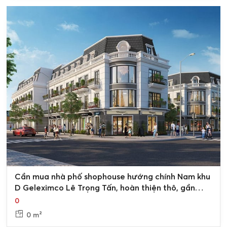
0
Cần mua nhà phố shophouse hướng chính Nam khu
D Geleximco Lê Trọng Tấn, hoàn thiện thô, gần
vườn hoa
0
0 m²