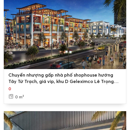
shophouse khu D Geleximco Lê
Trọng Tấn
Vị trí đắc lợi của căn shophouse khu D
Geleximco Lê Trọng Tấn
0
Chuyển nhượng gấp nhà phố shophouse hướng
Tây Tứ Trạch, giá vip, khu D Geleximco Lê Trọng
Tấn
0
0 m²