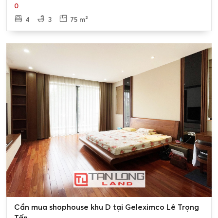
0
4
3
75 m²
0
Cần mua shophouse khu D tại Geleximco Lê Trọng
Tấn