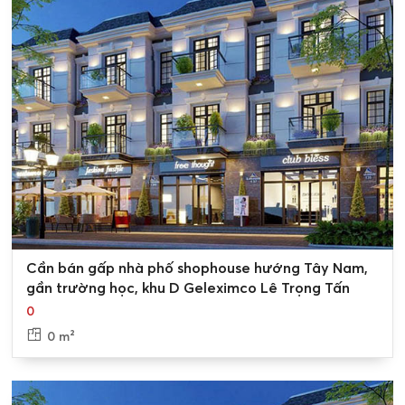
>> Xem thêm các sản phẩm khác
Bán biệt thự Geleximco Lê Trọng Tấn
Bán nhà liền kề Geleximco Lê Trọng Tấn
0
Cần bán gấp nhà phố shophouse hướng Tây Nam,
gần trường học, khu D Geleximco Lê Trọng Tấn
0
0 m²