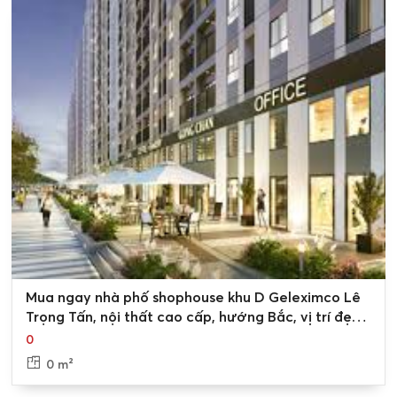
0
Mua ngay nhà phố shophouse khu D Geleximco Lê
Trọng Tấn, nội thất cao cấp, hướng Bắc, vị trí đẹp
để kinh doanh
0
0 m²