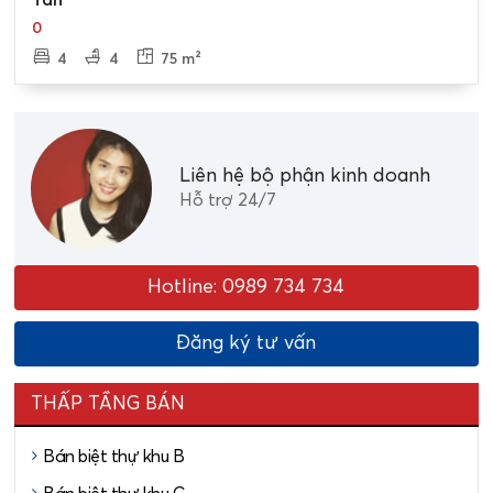
0
4
4
75 m²
Liên hệ bộ phận kinh doanh
Hỗ trợ 24/7
Hotline: 0989 734 734
Đăng ký tư vấn
THẤP TẦNG BÁN
Bán biệt thự khu B