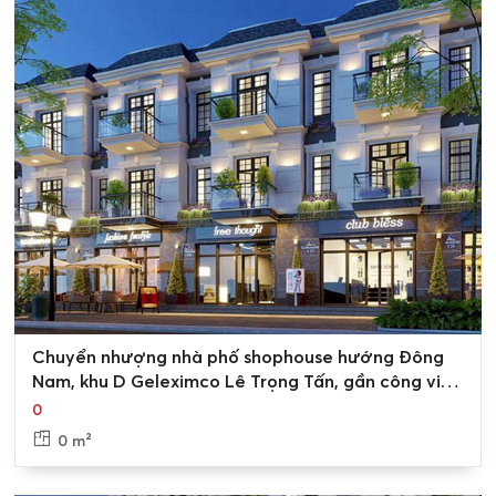
0
Chuyển nhượng nhà phố shophouse hướng Đông
Nam, khu D Geleximco Lê Trọng Tấn, gần công viên
nội khu
0
0 m²