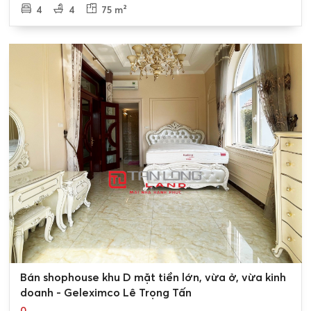
4
4
75 m²
0
Bán shophouse khu D mặt tiền lớn, vừa ở, vừa kinh
doanh - Geleximco Lê Trọng Tấn
0