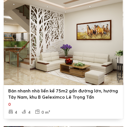
0
Bán nhanh nhà liền kề 75m2 gần đường lớn, hướng
Tây Nam, khu B Geleximco Lê Trọng Tấn
0
4
4
0 m²