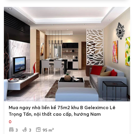
0
Mua ngay nhà liền kề 75m2 khu B Geleximco Lê
Trọng Tấn, nội thất cao cấp, hướng Nam
0
3
3
95 m²