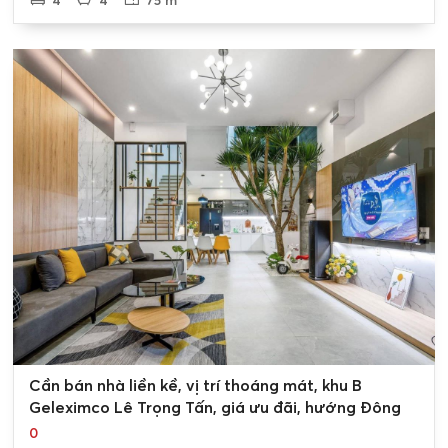
4
4
75 m²
0
Cần bán nhà liền kề, vị trí thoáng mát, khu B
Geleximco Lê Trọng Tấn, giá ưu đãi, hướng Đông
0