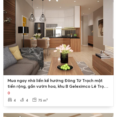
0
Mua ngay nhà liền kề hướng Đông Tứ Trạch mặt
tiền rộng, gần vườn hoa, khu B Geleximco Lê Trọng
Tấn
0
4
4
75 m²