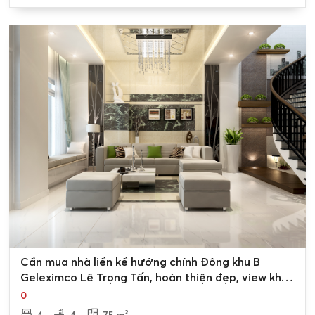
0
Cần mua nhà liền kề hướng chính Đông khu B
Geleximco Lê Trọng Tấn, hoàn thiện đẹp, view khu
biệt thự
0