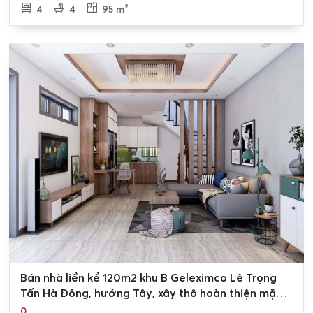
4
4
95 m²
0
Bán nhà liền kề 120m2 khu B Geleximco Lê Trọng
Tấn Hà Đông, hướng Tây, xây thô hoàn thiện mặt
ngoài
0