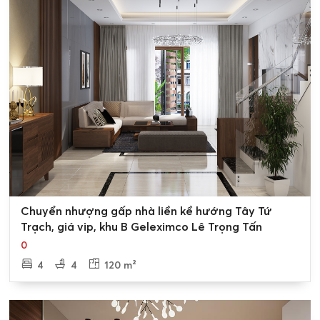
0
Chuyển nhượng gấp nhà liền kề hướng Tây Tứ
Trạch, giá vip, khu B Geleximco Lê Trọng Tấn
0
4
4
120 m²