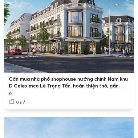
Địa chỉ: 39B Xuân Diệu, Tây Hồ, Hà Nội.
>> Xem thêm các sản phẩm khác
Bán nhà liền kề Geleximco Lê Trọng Tấn
Cho thuê biệt thự Geleximco Lê Trọng Tấn
0
Cần mua nhà phố shophouse hướng chính Nam khu
D Geleximco Lê Trọng Tấn, hoàn thiện thô, gần
vườn hoa
0
0 m²