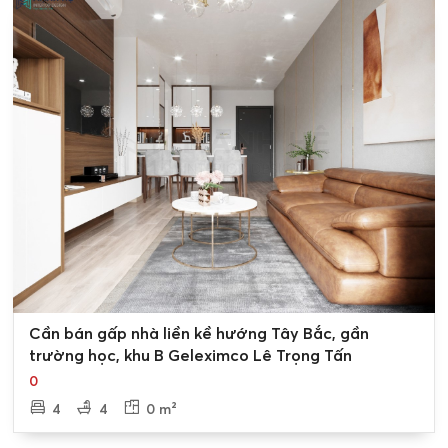
0
Cần bán gấp nhà liền kề hướng Tây Bắc, gần
trường học, khu B Geleximco Lê Trọng Tấn
0
4
4
0 m²