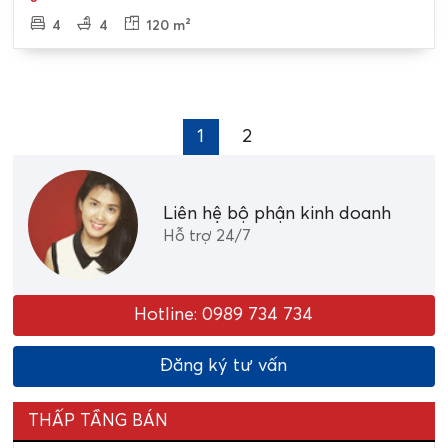
4
4
120 m²
1
2
Liên hệ bộ phận kinh doanh
Hỗ trợ 24/7
Hotline: 0989 734 734
Đăng ký tư vấn
THẤP TẦNG BÁN