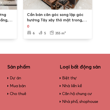
0
ướng
Cần bán căn góc song lập góc
ầng, 1
hướng Tây xây thô mặt trong,
 xe Nam
hoàn thiện bên ngoài có bể bơi
0
c
Nam An Khánh
6
5
355 m²
Sản phẩm
Loại bất động sản
Dự án
Biệt thự
Mua bán
Nhà liền kề
Cho thuê
Căn hộ chung cư
Nhà phố, shophouse