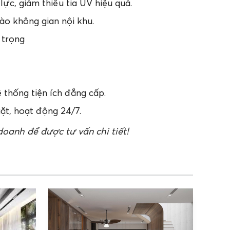
lực, giảm thiểu tia UV hiệu quả.
o không gian nội khu.
 trọng
 thống tiện ích đẳng cấp.
ặt, hoạt động 24/7.
doanh để được tư vấn chi tiết!