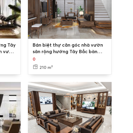
0
ớng Tây
Bán biệt thự căn góc nhà vườn
n vườn
sân rộng hướng Tây Bắc bàn
oài Đức
giao sang trọng kề cận công
0
viên KĐT Nam An Khánh, Sudico
210 m²
Hoài Đức