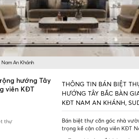
ự Nam An Khánh
 rộng hướng Tây
THÔNG TIN BÁN BIỆT T
ng viên KĐT
HƯỚNG TÂY BẮC BÀN GI
KĐT NAM AN KHÁNH, SU
Bán biệt thự căn góc nhà vườ
ệt thự
trọng kề cận công viên KĐT 