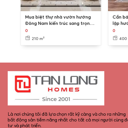
0
0
Mua biệt thự nhà vườn hướng
Cần bá
Đông Nam kiến trúc sang trọng
lập hư
diện tích 210m2 sân rộng rãi KĐT
400m2 
0
0
Nam An Khánh, Hoài Đức
sang t
210 m²
400
Là nơi chúng tôi đã lựa chọn rất kỹ càng và cho ra những
bất động sản tiềm năng nhất cho tất cả mọi người cùng đ
tư và phát triển.