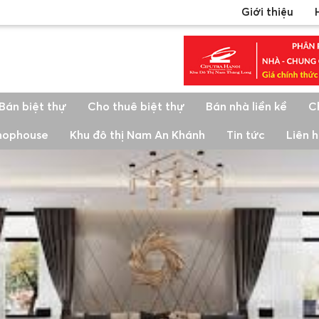
Giới thiệu
Bán biệt thự
Cho thuê biệt thự
Bán nhà liền kề
C
shophouse
Khu đô thị Nam An Khánh
Tin tức
Liên 