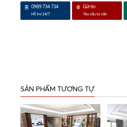
0989 734 734
Gửi tin
Hỗ trợ 24/7
Yêu cầu tư vấn
SẢN PHẨM TƯƠNG TỰ