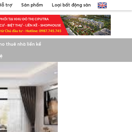
Hỗ trợ
Sản phẩm
Loại bất động sản
ho thuê nhà liền kề
hệ