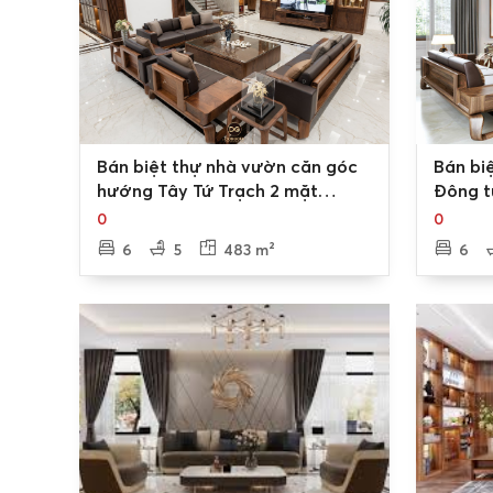
0
0
Bán biệt thự nhà vườn căn góc
Bán bi
hướng Tây Tứ Trạch 2 mặt
Đông t
thoáng có sân vườn, hoàn thiện
cận hồ
0
0
mặt ngoài KĐT Nam An Khánh
Khánh
6
5
483 m²
6