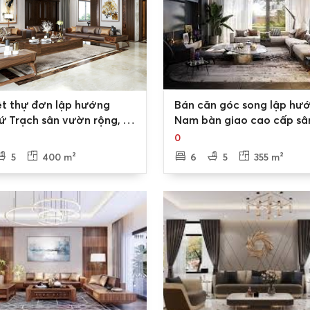
0
ệt thự đơn lập hướng
Bán căn góc song lập hư
ứ Trạch sân vườn rộng, kế
Nam bàn giao cao cấp sâ
 bơi nội khu KĐT Nam An
thoáng Nam An Khánh, H
0
5
400 m²
6
5
355 m²