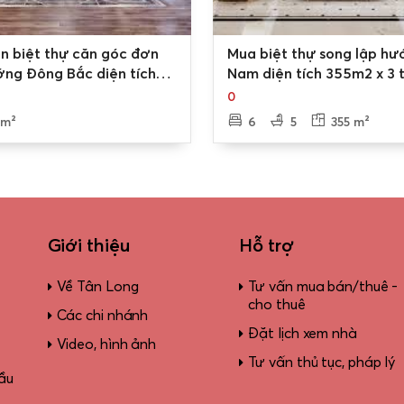
0
n biệt thự căn góc đơn
Mua biệt thự song lập h
ớng Đông Bắc diện tích
Nam diện tích 355m2 x 3 t
có hầm để xe kiến trúc
tum sân rộng, có hầm để
0
rọng Nam An Khánh
An Khánh Sudico Hoài Đứ
 m²
6
5
355 m²
Giới thiệu
Hỗ trợ
Về Tân Long
Tư vấn mua bán/thuê -
cho thuê
Các chi nhánh
Đặt lịch xem nhà
Video, hình ảnh
Tư vấn thủ tục, pháp lý
ầu