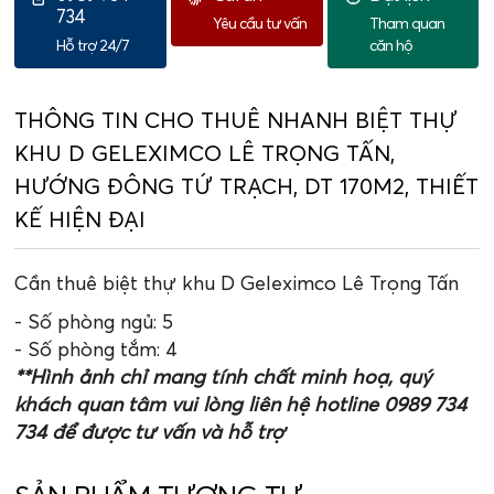
734
Yêu cầu tư vấn
Tham quan
Hỗ trợ 24/7
căn hộ
THÔNG TIN CHO THUÊ NHANH BIỆT THỰ
KHU D GELEXIMCO LÊ TRỌNG TẤN,
HƯỚNG ĐÔNG TỨ TRẠCH, DT 170M2, THIẾT
KẾ HIỆN ĐẠI
Cần thuê biệt thự khu D Geleximco Lê Trọng Tấn
- Số phòng ngủ: 5
- Số phòng tắm: 4
**Hình ảnh chỉ mang tính chất minh hoạ, quý
khách quan tâm vui lòng liên hệ hotline 0989 734
734 để được tư vấn và hỗ trợ