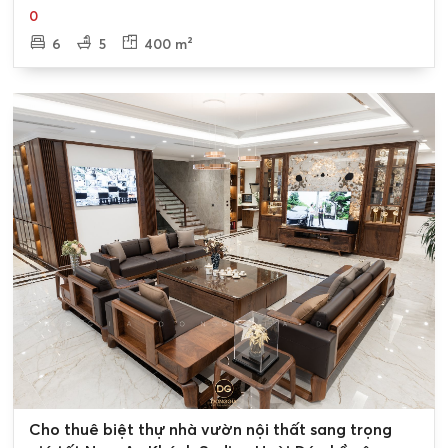
An Khánh Hoài Đức
0
6
5
400 m²
0
Cho thuê biệt thự nhà vườn nội thất sang trọng