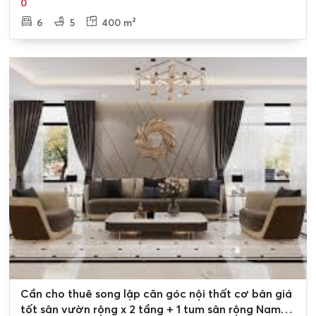
Khánh
0
6
5
400 m²
0
Cần cho thuê song lập căn góc nội thất cơ bản giá
tốt sân vườn rộng x 2 tầng + 1 tum sân rộng Nam