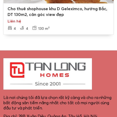
0
Cho thuê shophouse khu D Geleximco, hướng Bắc,
DT 130m2, căn góc view đẹp
Liên hệ
4
4
130 m²
Là nơi chúng tôi đã lựa chọn rất kỹ càng và cho ra những
bất động sản tiềm năng nhất cho tất cả mọi người cùng
đầu tư và phát triển.
Địa chỉ: 39B Xuân Diệu, Quảng An, Tây Hồ, Hà Nội