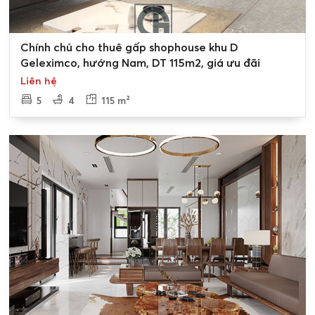
0
Chính chủ cho thuê gấp shophouse khu D
Geleximco, hướng Nam, DT 115m2, giá ưu đãi
Liên hệ
5
4
115 m²