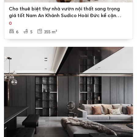
0
Cho thuê biệt thự nhà vườn nội thất sang trọng
giá tốt Nam An Khánh Sudico Hoài Đức kề cận
công viên
0
6
5
355 m²