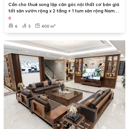
0
Cần cho thuê song lập căn góc nội thất cơ bản giá
tốt sân vườn rộng x 2 tầng + 1 tum sân rộng Nam
An Khánh Hoài Đức
0
6
5
400 m²