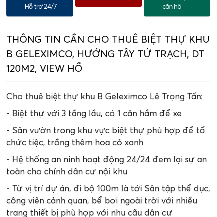
Hỗ trợ 24/7
căn hộ
THÔNG TIN CẦN CHO THUÊ BIỆT THỰ KHU
B GELEXIMCO, HƯỚNG TÂY TỨ TRẠCH, DT
120M2, VIEW HỒ
Cho thuê biệt thự khu B Geleximco Lê Trọng Tấn:
- Biệt thự với 3 tầng lầu, có 1 căn hầm để xe
- Sân vườn trong khu vực biệt thự phù hợp để tổ
chức tiệc, trồng thêm hoa cỏ xanh
- Hệ thống an ninh hoạt động 24/24 đem lại sự an
toàn cho chính dân cư nội khu
- Từ vị trí dự án, đi bộ 100m là tới Sân tập thể dục,
công viên cảnh quan, bể bơi ngoài trời với nhiều
trang thiết bị phù hợp với nhu cầu dân cư