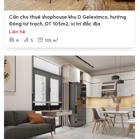
0
Cần cho thuê shophouse khu D Geleximco, hướng
Đông tứ trạch, DT 105m2, vị trí đắc địa
Liên hệ
6
5
105 m²