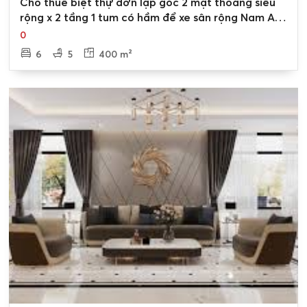
Cho thuê biệt thự đơn lập góc 2 mặt thoáng siêu
rộng x 2 tầng 1 tum có hầm để xe sân rộng Nam An
Khánh
0
6
5
400 m²